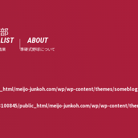
球部
LIST
ABOUT
結果
準硬式野球について
_html/meijo-junkoh.com/wp/wp-content/themes/someblog/
100845/public_html/meijo-junkoh.com/wp/wp-content/the