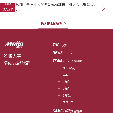
第76回全日本大学準硬式野球選手権大会出場につい
2024
07.28
て
VIEW MORE
TOP
トップ
NEWS
ニュース
名城大学
TEAM
チーム・部員紹介
準硬式野球部
チーム紹介
4年生
3年生
2年生
1年生
スタッフ
GAME LIST
試合結果