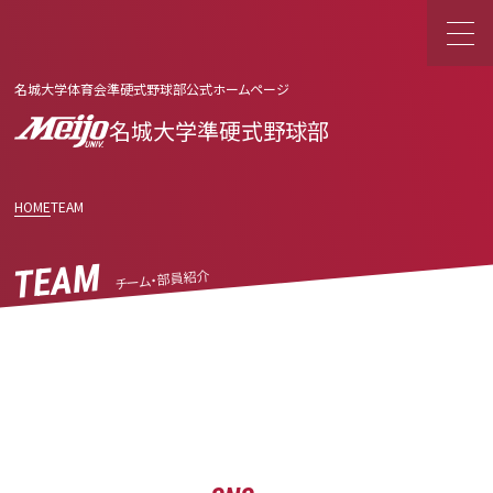
名城大学体育会準硬式野球部公式ホームページ
名城大学準硬式野球部
HOME
TEAM
TEAM
チーム・部員紹介
令和5年度秋季リーグ戦
By 樋口 義博 · 9月 02, 2023
Read More
Category: