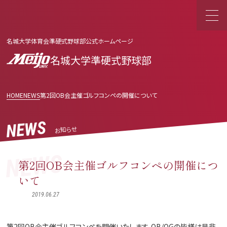
名城大学体育会準硬式野球部公式ホームページ
名城大学準硬式野球部
HOME
NEWS
第2回OB会主催ゴルフコンペの開催について
NEWS
お知らせ
NEWS
第2回OB会主催ゴルフコンペの開催につ
いて
2019.06.27
第2回OB会主催ゴルフコンペを開催いたします。OB/OGの皆様は是非