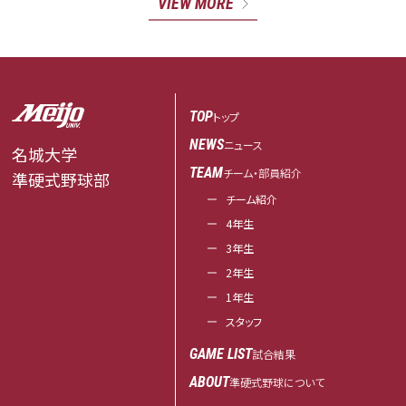
VIEW MORE
TOP
トップ
NEWS
ニュース
名城大学
TEAM
チーム・部員紹介
準硬式野球部
チーム紹介
4年生
3年生
2年生
1年生
スタッフ
GAME LIST
試合結果
ABOUT
準硬式野球について