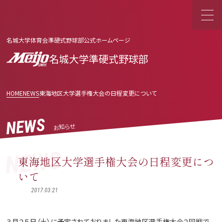
名城大学体育会準硬式野球部公式ホームページ
名城大学準硬式野球部
HOME
NEWS
東海地区大学選手権大会の日程変更について
NEWS
お知らせ
NEWS
東海地区大学選手権大会の日程変更につ
いて
2017.03.21
３月２５日（土）に予定されておりました東海地区選手権大会２回戦で