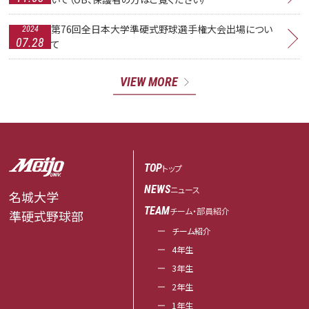
第76回全日本大学準硬式野球選手権大会出場につい
2024
07.28
て
VIEW MORE
TOP
トップ
NEWS
ニュース
名城大学
TEAM
チーム・部員紹介
準硬式野球部
チーム紹介
4年生
3年生
2年生
1年生