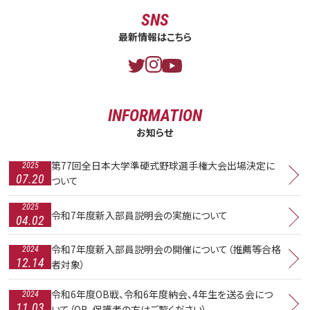
SNS
最新情報はこちら
INFORMATION
お知らせ
第77回全日本大学準硬式野球選手権大会出場決定に
2025
07.20
ついて
2025
令和7年度新入部員説明会の実施について
04.02
令和7年度新入部員説明会の開催について（推薦等合格
2024
12.14
者対象）
令和6年度OB戦、令和6年度納会、4年生を送る会につ
2024
11.03
いて（OB、保護者の方はご覧ください）