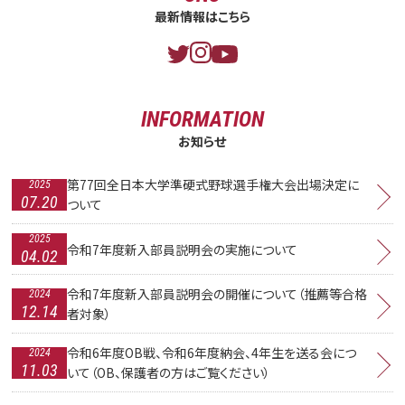
最新情報はこちら
INFORMATION
お知らせ
第77回全日本大学準硬式野球選手権大会出場決定に
2025
07.20
ついて
2025
令和7年度新入部員説明会の実施について
04.02
令和7年度新入部員説明会の開催について（推薦等合格
2024
12.14
者対象）
令和6年度OB戦、令和6年度納会、4年生を送る会につ
2024
11.03
いて（OB、保護者の方はご覧ください）