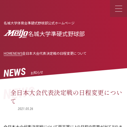
名城大学体育会準硬式野球部公式ホームページ
名城大学準硬式野球部
HOME
NEWS
全日本大会代表決定戦の日程変更について
NEWS
お知らせ
NEWS
全日本大会代表決定戦の日程変更につい
て
2021.05.26
全日本大会代表決定戦について雨天等により日程の変更が出ておりま