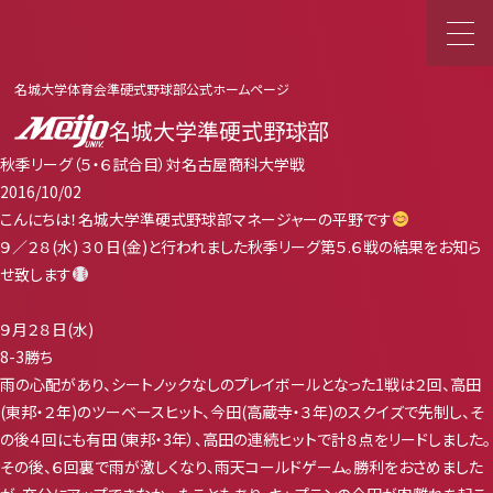
名城大学体育会準硬式野球部公式ホームページ
名城大学準硬式野球部
秋季リーグ（５・６試合目）対名古屋商科大学戦
2016/10/02
こんにちは！名城大学準硬式野球部マネージャーの平野です
９／２８(水) ３０日(金)と行われました秋季リーグ第５.６戦の結果をお知ら
せ致します
９月２８日(水)
8-3勝ち
雨の心配があり、シートノックなしのプレイボールとなった1戦は２回、高田
(東邦・２年)のツーベースヒット、今田(高蔵寺・３年)のスクイズで先制し、そ
の後４回にも有田（東邦・3年）、高田の連続ヒットで計８点をリードしました。
その後、６回裏で雨が激しくなり、雨天コールドゲーム。勝利をおさめました