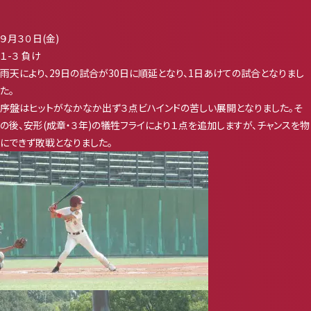
９月３０日(金)
１-３ 負け
雨天により、29日の試合が30日に順延となり、1日あけての試合となりまし
た。
序盤はヒットがなかなか出ず３点ビハインドの苦しい展開となりました。そ
の後、安形(成章・３年)の犠牲フライにより１点を追加しますが、チャンスを物
にできず敗戦となりました。