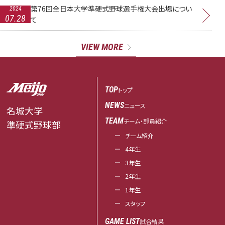
第76回全日本大学準硬式野球選手権大会出場につい
2024
07.28
て
VIEW MORE
TOP
トップ
NEWS
ニュース
名城大学
TEAM
チーム・部員紹介
準硬式野球部
チーム紹介
4年生
3年生
2年生
1年生
スタッフ
GAME LIST
試合結果