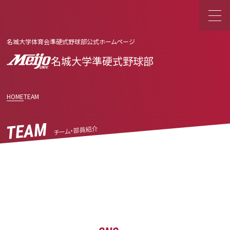
名城大学体育会準硬式野球部公式ホームページ
名城大学準硬式野球部
HOME
TEAM
TEAM
チーム・部員紹介
平成30年度春季リーグ戦入替戦（名城大－名院大）
By 樋口 義博 · 5月 18, 2018
Read More
Category: