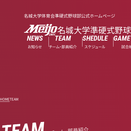
名城大学体育会準硬式野球部公式ホームページ
名城大学準硬式野
NEWS
TEAM
SHEDULE
GAME 
お知らせ
チーム・部員紹介
スケジュール
試合
HOME
TEAM
TEAM
チーム・部員紹介