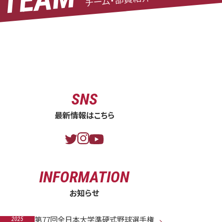
平成30年度春季リーグ戦（名城大－中京大）
By 樋口 義博 · 4月 26, 2018
Read More
Category:
SNS
最新情報はこちら
INFORMATION
お知らせ
第77回全日本大学準硬式野球選手権
2025