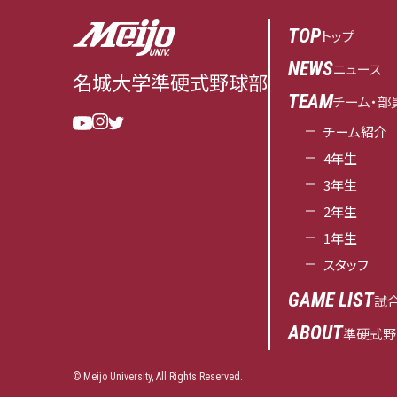
TOP
トップ
NEWS
ニュース
名城大学
準硬式野球部
TEAM
チーム・部
チーム紹介
4年生
3年生
2年生
1年生
スタッフ
GAME LIST
試
ABOUT
準硬式野
© Meijo University, All Rights Reserved.