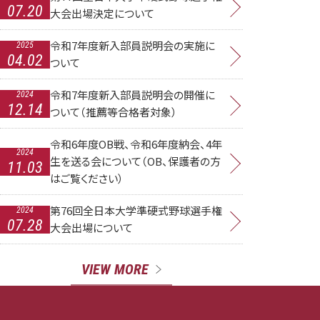
07.20
大会出場決定について
令和7年度新入部員説明会の実施に
2025
04.02
ついて
令和7年度新入部員説明会の開催に
2024
12.14
ついて（推薦等合格者対象）
令和6年度OB戦、令和6年度納会、4年
2024
生を送る会について（OB、保護者の方
11.03
はご覧ください）
第76回全日本大学準硬式野球選手権
2024
07.28
大会出場について
VIEW MORE