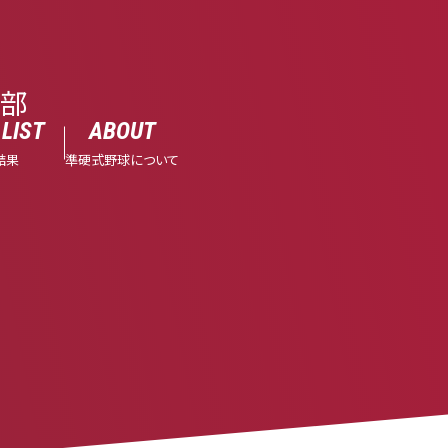
球部
LIST
ABOUT
結果
準硬式野球について