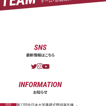
平成２８年度秋季リーグ戦（愛院大ー名城大）
By 樋口 義博 · 10月 15, 2016
Read More
Category:
SNS
最新情報はこちら
INFORMATION
お知らせ
第77回全日本大学準硬式野球選手権
2025