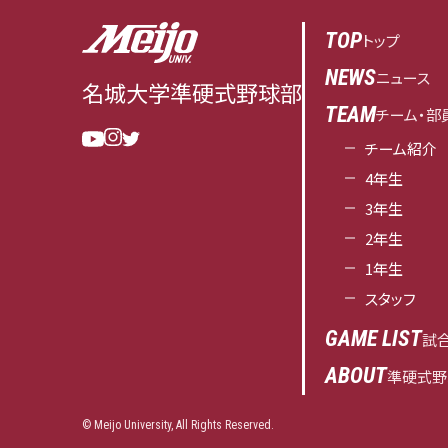
TOP
トップ
NEWS
ニュース
名城大学
準硬式野球部
TEAM
チーム・部
チーム紹介
4年生
3年生
2年生
1年生
スタッフ
GAME LIST
試
ABOUT
準硬式野
© Meijo University, All Rights Reserved.