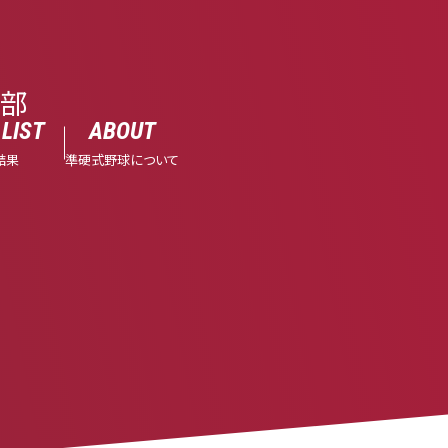
球部
LIST
ABOUT
結果
準硬式野球について