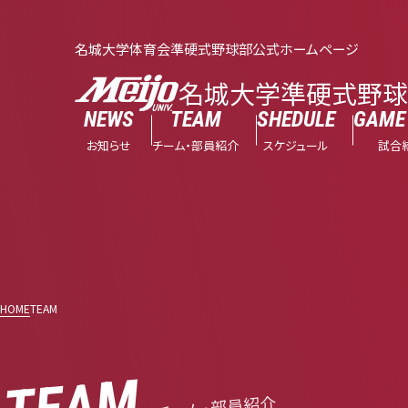
名城大学体育会準硬式野球部公式ホームページ
名城大学準硬式野
NEWS
TEAM
SHEDULE
GAME 
お知らせ
チーム・部員紹介
スケジュール
試合
HOME
TEAM
TEAM
チーム・部員紹介