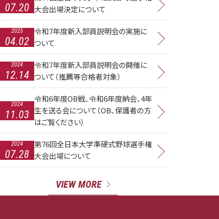
07.20
大会出場決定について
令和7年度新入部員説明会の実施に
2025
04.02
ついて
令和7年度新入部員説明会の開催に
2024
12.14
ついて（推薦等合格者対象）
令和6年度OB戦、令和6年度納会、4年
2024
生を送る会について（OB、保護者の方
11.03
はご覧ください）
第76回全日本大学準硬式野球選手権
2024
07.28
大会出場について
VIEW MORE