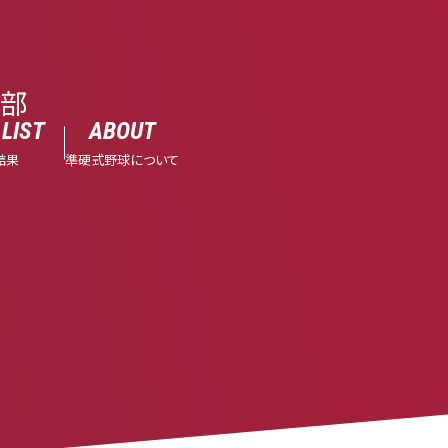
球部
LIST
ABOUT
結果
準硬式野球について