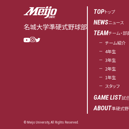
TOP
トップ
NEWS
ニュース
名城大学
準硬式野球部
TEAM
チーム・部
チーム紹介
4年生
3年生
2年生
1年生
スタッフ
GAME LIST
試
ABOUT
準硬式野
© Meijo University, All Rights Reserved.