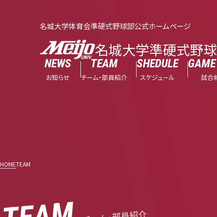
名城大学体育会準硬式野球部公式ホームページ
名城大学準硬式野
NEWS
TEAM
SHEDULE
GAME 
お知らせ
チーム・部員紹介
スケジュール
試合
HOME
TEAM
TEAM
チーム・部員紹介