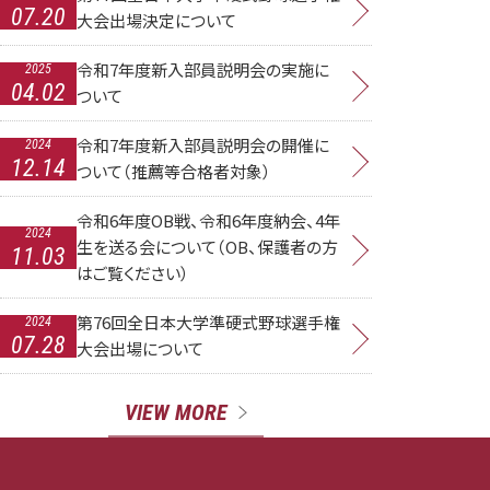
07.20
大会出場決定について
令和7年度新入部員説明会の実施に
2025
04.02
ついて
令和7年度新入部員説明会の開催に
2024
12.14
ついて（推薦等合格者対象）
令和6年度OB戦、令和6年度納会、4年
2024
生を送る会について（OB、保護者の方
11.03
はご覧ください）
第76回全日本大学準硬式野球選手権
2024
07.28
大会出場について
VIEW MORE