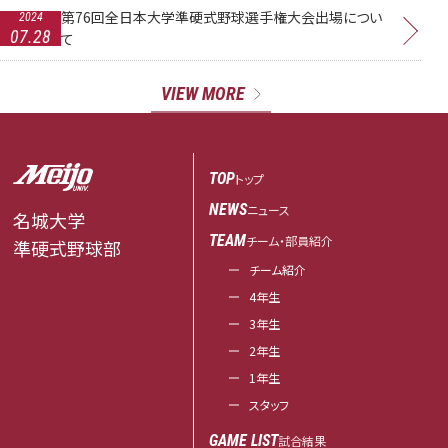
第76回全日本大学準硬式野球選手権大会出場につい
2024
07.28
て
VIEW MORE
TOP
トップ
NEWS
ニュース
名城大学
TEAM
チーム・部員紹介
準硬式野球部
チーム紹介
4年生
3年生
2年生
1年生
スタッフ
GAME LIST
試合結果