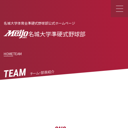
名城大学体育会準硬式野球部公式ホームページ
名城大学準硬式野球部
HOME
TEAM
TEAM
チーム・部員紹介
令和5年度春季リーグ戦⑩
By 樋口 義博 · 9月 02, 2023
Read More
Category: